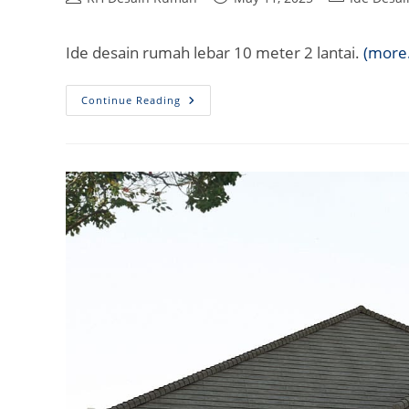
author:
published:
category:
Ide desain rumah lebar 10 meter 2 lantai.
(more
Desain
Continue Reading
Rumah
Lebar
10
Meter
2
Lantai