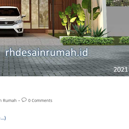
Post
in Rumah
0 Comments
comments:
e…)