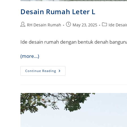
Desain Rumah Leter L
Post
Post
Post
RH Desain Rumah
May 23, 2025
Ide Desa
author:
published:
category:
Ide desain rumah dengan bentuk denah bangunan
(more…)
Desain
Continue Reading
Rumah
Leter
L