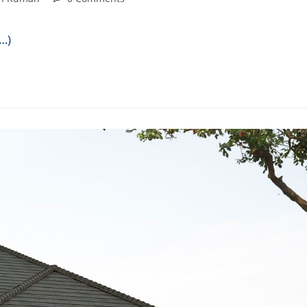
comments:
…)