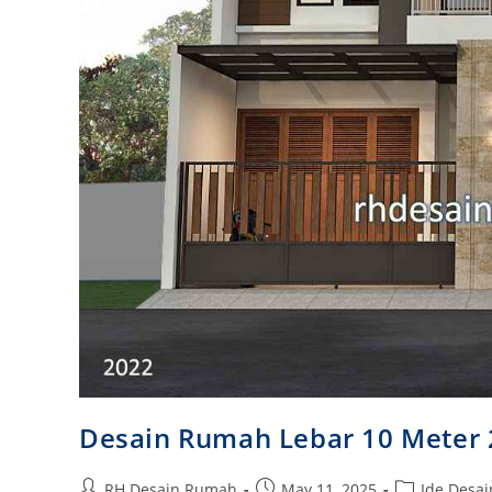
Desain Rumah Lebar 10 Meter 
Post
Post
Post
RH Desain Rumah
May 11, 2025
Ide Desa