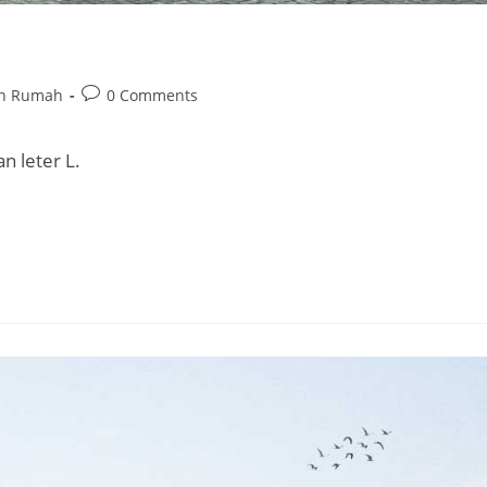
Post
in Rumah
0 Comments
comments:
 leter L.