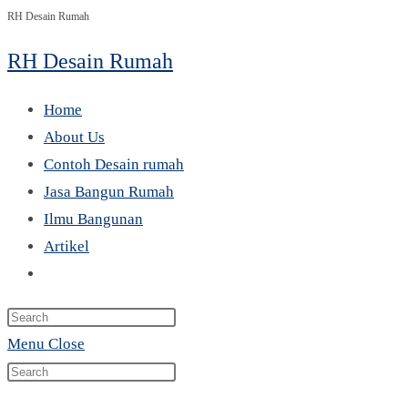
RH Desain Rumah
Skip
to
RH Desain Rumah
content
Home
About Us
Contoh Desain rumah
Jasa Bangun Rumah
Ilmu Bangunan
Artikel
Toggle
website
Press
search
Escape
Menu
Close
Search
to
Press
this
close
Escape