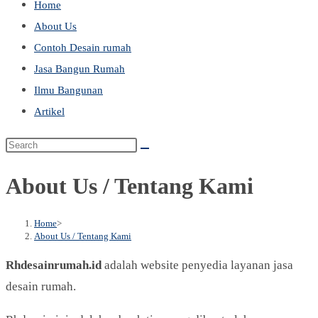
Home
website
the
to
About Us
search
close
Contoh Desain rumah
panel.
the
Jasa Bangun Rumah
search
Ilmu Bangunan
panel.
Artikel
Search
this
About Us / Tentang Kami
website
Home
>
About Us / Tentang Kami
Rhdesainrumah.id
adalah website penyedia layanan jasa
desain rumah.