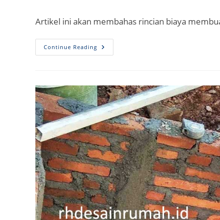
author:
published:
category:
Artikel ini akan membahas rincian biaya membua
Rincian
Continue Reading
Biaya
Membuat
Septic
Tank
Konvensional