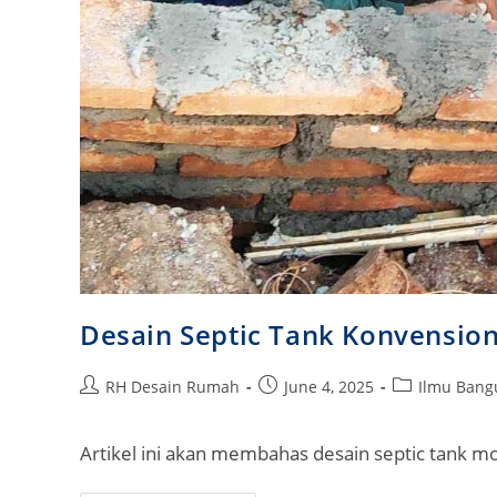
Desain Septic Tank Konvension
Post
Post
Post
RH Desain Rumah
June 4, 2025
Ilmu Ban
author:
published:
category:
Artikel ini akan membahas desain septic tank m