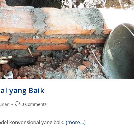
al yang Baik
Post
gunan
0 Comments
comments:
odel konvensional yang baik.
(more…)