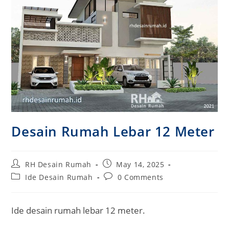
Desain Rumah Lebar 12 Meter
Post
Post
RH Desain Rumah
May 14, 2025
author:
published:
Post
Post
Ide Desain Rumah
0 Comments
category:
comments:
Ide desain rumah lebar 12 meter.