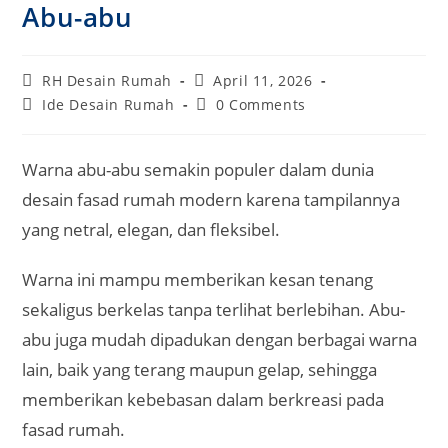
Abu-abu
Post
Post
RH Desain Rumah
April 11, 2026
author:
published:
Post
Post
Ide Desain Rumah
0 Comments
category:
comments:
Warna abu-abu semakin populer dalam dunia
desain fasad rumah modern karena tampilannya
yang netral, elegan, dan fleksibel.
Warna ini mampu memberikan kesan tenang
sekaligus berkelas tanpa terlihat berlebihan. Abu-
abu juga mudah dipadukan dengan berbagai warna
lain, baik yang terang maupun gelap, sehingga
memberikan kebebasan dalam berkreasi pada
fasad rumah.