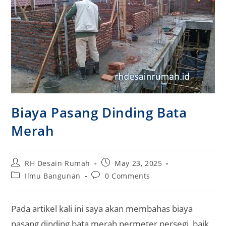
Biaya Pasang Dinding Bata
Merah
Post
Post
RH Desain Rumah
May 23, 2025
author:
published:
Post
Post
Ilmu Bangunan
0 Comments
category:
comments:
Pada artikel kali ini saya akan membahas biaya
pasang dinding bata merah permeter persegi, baik