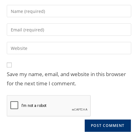
Enter
your
name
Enter
or
your
username
email
Enter
to
address
your
comment
to
website
comment
URL
Save my name, email, and website in this browser
(optional)
for the next time I comment.