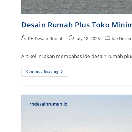
Desain Rumah Plus Toko Minim
Post
Post
Post
RH Desain Rumah
July 18, 2025
Ide Desa
author:
published:
category:
Artikel ini akan membahas ide desain rumah plu
Desain
Continue Reading
Rumah
Plus
Toko
Minimalis