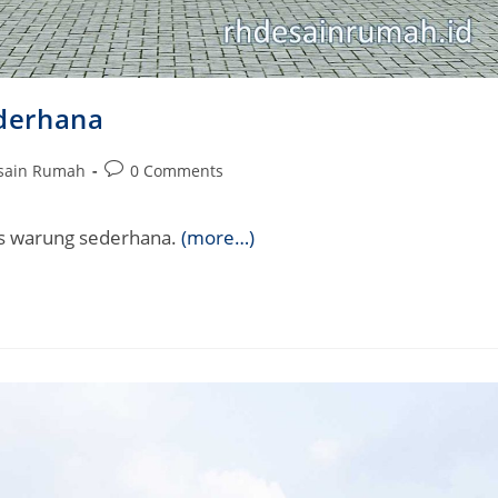
derhana
Post
esain Rumah
0 Comments
comments:
us warung sederhana.
(more…)