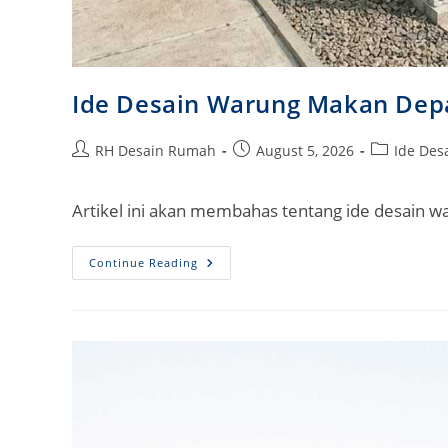
Ide Desain Warung Makan De
Post
Post
Post
RH Desain Rumah
August 5, 2026
Ide Des
author:
published:
category:
Artikel ini akan membahas tentang ide desain
Ide
Continue Reading
Desain
Warung
Makan
Depan
Rumah