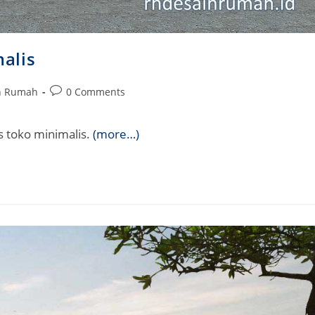
alis
Post
in Rumah
0 Comments
comments:
s toko minimalis.
(more…)