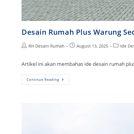
Desain Rumah Plus Warung Se
Post
Post
Post
RH Desain Rumah
August 13, 2025
Ide D
author:
published:
category:
Artikel ini akan membahas ide desain rumah pl
Desain
Continue Reading
Rumah
Plus
Warung
Sederhana