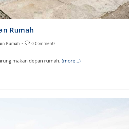
pan Rumah
Post
ain Rumah
0 Comments
comments:
 warung makan depan rumah.
(more…)