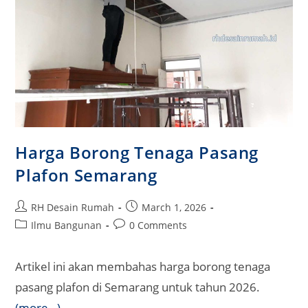
Harga Borong Tenaga Pasang
Plafon Semarang
Post
Post
RH Desain Rumah
March 1, 2026
author:
published:
Post
Post
Ilmu Bangunan
0 Comments
category:
comments:
Artikel ini akan membahas harga borong tenaga
pasang plafon di Semarang untuk tahun 2026.
(more…)