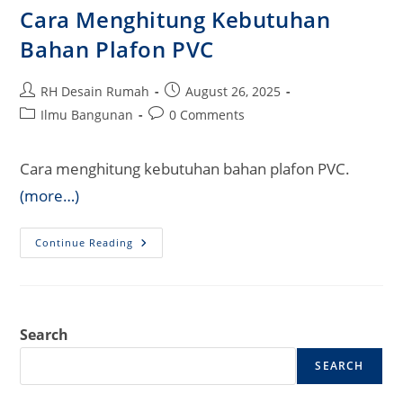
Cara Menghitung Kebutuhan
Bahan Plafon PVC
Post
Post
RH Desain Rumah
August 26, 2025
author:
published:
Post
Post
Ilmu Bangunan
0 Comments
category:
comments:
Cara menghitung kebutuhan bahan plafon PVC.
(more…)
Cara
Continue Reading
Menghitung
Kebutuhan
Bahan
Plafon
PVC
Search
SEARCH