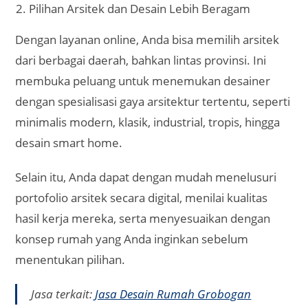
digital, sehingga lebih cepat diterima tanpa perlu
cetak fisik. Proses konsultasi dan revisi bisa
dilakukan tanpa harus bolak-balik bertemu
langsung.
Banyak penyedia jasa desain online yang
menawarkan harga lebih terjangkau dibandingkan
layanan offline karena biaya operasional mereka
lebih efisien. Anda juga bisa memilih paket layanan
sesuai kebutuhan dan budget, mulai dari gambar
denah, desain tampak, hingga desain 3D lengkap.
Proses Konsultasi dan Revisi Mudah
Layanan online memungkinkan Anda
menyampaikan detail keinginan desain dengan