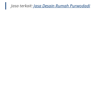
minimalis modern, klasik, industrial, tropis, hingga
desain smart home.
Selain itu, Anda dapat dengan mudah menelusuri
portofolio arsitek secara digital, menilai kualitas
hasil kerja mereka, serta menyesuaikan dengan
konsep rumah yang Anda inginkan sebelum
menentukan pilihan.
Jasa terkait:
Jasa Desain Rumah Grobogan
Hemat Waktu dan Biaya
Menggunakan jasa desain rumah secara online
dapat memangkas biaya transportasi dan waktu
pertemuan. Semua file desain dikirim dalam format