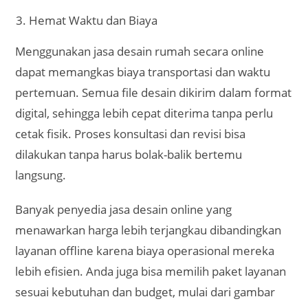
mudah melalui pesan atau video call. Revisi desain
pun bisa dilakukan tanpa harus bertemu langsung.
Umumnya, jasa desain online menyediakan
beberapa kali revisi gratis sampai desain benar-
benar sesuai dengan keinginan Anda.
Kecepatan dalam menerima dan memperbaiki
desain ini membuat proses perencanaan menjadi
lebih efisien dan tidak membuang waktu.
Jasa terkait:
Jasa Desain Rumah Klaten
Mengikuti Tren Desain Rumah Terbaru
Sebagian besar arsitek online aktif mengikuti tren
desain rumah terbaru baik dari dalam maupun luar
negeri. Mereka rutin memperbarui koleksi desain