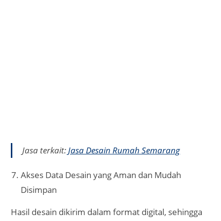
desain yang tetap profesional menjadikan layanan
ini semakin diminati masyarakat modern.
Dengan teknologi digital yang semakin canggih,
perencanaan rumah tidak lagi menjadi hal rumit.
Cukup melalui smartphone atau komputer, Anda
sudah bisa merancang rumah sesuai keinginan,
tanpa perlu keluar rumah.
Sekian, semoga bermanfaat bagi anda yang sedang
mencari informasi yang membahas dalam hal
mendesain rumah.
Jika anda tertarik menggunakan layanan jasa desain
rumah Sragen ini silahkan kontak kami, Salam dari
RH Desain Rumah.