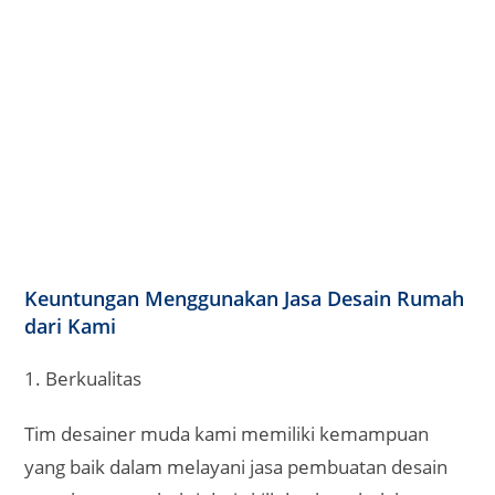
1. Berkualitas
Tim desainer muda kami memiliki kemampuan
yang baik dalam melayani jasa pembuatan desain
rumah yang terbukti dari skill dan latar belakang
pendidikan yang baik.
Dengan memiliki tim desainer terpilih kami mampu
menghasilkan desain rumah yang berkualitas.
2. Pemesanan Bisa melalui Online
Kami menyediakan layanan melalui online untuk
memudahkan anda dalam mengakses layanan jasa
desain rumah kami.