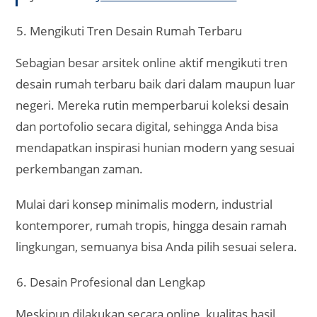
Gambar potongan bangunan
Desain 3D eksterior dan interior (opsional)
Gambar kerja konstruksi
Rencana Anggaran Biaya (jika dibutuhkan)
Seluruh file dikirim dalam bentuk digital seperti
PDF, JPEG, atau DWG yang mudah dicetak atau
dibagikan ke kontraktor pembangunan.
Jasa terkait:
Jasa Desain Rumah Semarang
Akses Data Desain yang Aman dan Mudah
Disimpan
Hasil desain dikirim dalam format digital, sehingga
lebih aman dari risiko kerusakan fisik atau