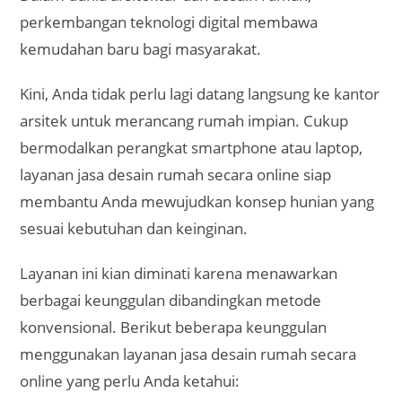
Layanan ini kian diminati karena menawarkan
berbagai keunggulan dibandingkan metode
konvensional. Berikut beberapa keunggulan
menggunakan layanan jasa desain rumah secara
online yang perlu Anda ketahui:
Lebih Praktis dan Fleksibel
Keunggulan paling utama dari jasa desain rumah
online adalah kepraktisan dalam prosesnya. Anda
bisa berkonsultasi dengan arsitek tanpa harus
datang langsung ke kantor. Semua proses mulai
dari konsultasi konsep, pengiriman data, hingga
revisi desain bisa dilakukan melalui media online
seperti WhatsApp, email, atau video call.
Fleksibilitas waktu juga menjadi nilai tambah. Anda