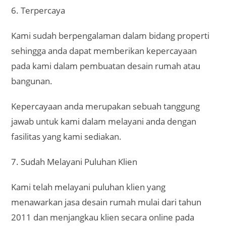
7. Sudah Melayani Puluhan Klien
Kami telah melayani puluhan klien yang
menawarkan jasa desain rumah mulai dari tahun
2011 dan menjangkau klien secara online pada
tahun 2015.
Tentunya tak hanya jasa desain rumah yang kami
sediakan, anda dapat mencoba layanan jasa lain
yang kami sediakan seperti jasa gambar 3D,
pembuatan gambar kerja rumah, jasa desain
perumahan, dan masih banyak lagi.
Tim desain kami telah terbukti mampu
menghasilkan desain rumah dengan baik yang
mampu kami hasilkan serta mendapatkan respon