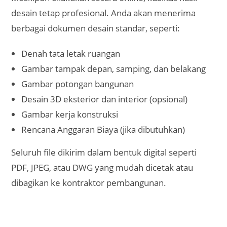
kehilangan. Anda bisa menyimpan file tersebut di
komputer, email, atau cloud storage, dan
membagikannya dengan mudah kepada tim proyek
atau kontraktor.
File desain ini juga bisa menjadi arsip berharga
untuk keperluan renovasi atau pengembangan
bangunan di masa depan.
Layanan jasa desain rumah secara online
menawarkan solusi praktis, cepat, dan ekonomis
bagi Anda yang ingin merancang rumah impian
tanpa repot.
Keunggulan seperti fleksibilitas konsultasi, pilihan
arsitek yang beragam, biaya lebih hemat, serta hasil