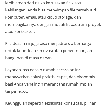
Rhdesainrumah.id
Website layanan jasa desain rumah berkualitas
dengan harga terjangkau.
Kontak
Rezky H
RH Desain Rumah
Whatsapp – 0878 2400 9400
email: rhdesainrumah@gmail.com