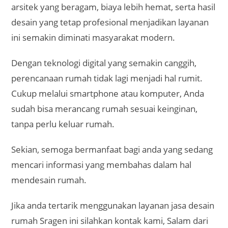
Alamat : Jalan Padepokan Ganesa II no C-33,
Gayamsari, Semarang
Youtube Channel:
RhDesain Rumah
Instagram:
rhdesainrumah
Facebook page:
RH Desain Rumah
Copyright 2025 - rhdesainrumah.id