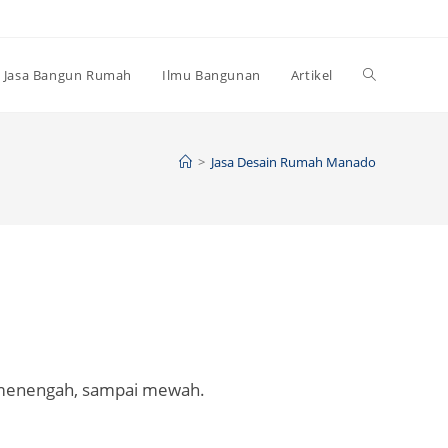
Toggle
Jasa Bangun Rumah
Ilmu Bangunan
Artikel
website
>
Jasa Desain Rumah Manado
search
, menengah, sampai mewah.