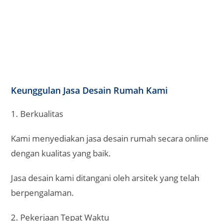
Jasa desain kami ditangani oleh arsitek yang telah
berpengalaman.
2. Pekerjaan Tepat Waktu
Kami dapat menyelesaikan desain rumah pesanan
anda sesuai waktu yang telah ditentukan.
3. Terpercaya
Anda dapat mempercayakan jasa desain rumah
pada kami karena ditangani dengan profesional.
Anda dapat menyerahkan jasa desain rumah secara
online pada kami.
4. Berpengalaman