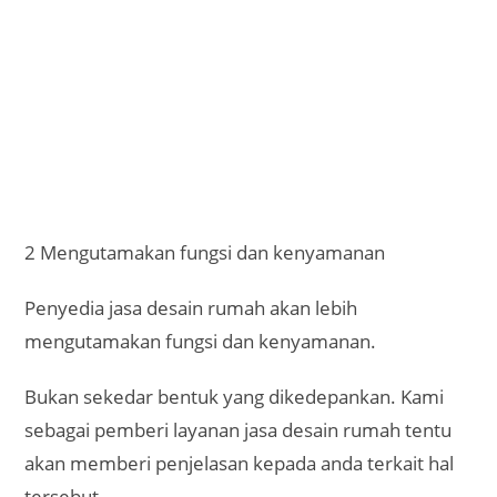
Bukan sekedar bentuk yang dikedepankan. Kami
sebagai pemberi layanan jasa desain rumah tentu
akan memberi penjelasan kepada anda terkait hal
tersebut.
3 Membuat rumah memiliki nilai jual lebih
Jika anda adalah pemilik perumahan ataupun
membangun atau merenovasi rumah untuk
kemudian akan dijual, akan lebih bagus
menggunakan jasa desain rumah ini.
Alasannya, nilai jual dari rumah tersebut akan lebih
tinggi. Ini disebabkan bentuk, fungsi, dan
kenyamannya terjamin.