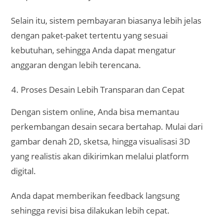
Bogor
Arsitek online biasanya menawarkan berbagai
pilihan gaya desain rumah, mulai dari minimalis,
modern, tropis, skandinavia, hingga klasik.
Untuk wilayah Bogor yang dikenal dengan udara
sejuk dan curah hujan tinggi, desain tropis modern
atau minimalis dengan atap miring sering kali lebih
cocok karena mampu mengantisipasi iklim lembap.
Anda bisa berdiskusi untuk mendapatkan desain
yang tidak hanya indah dipandang, tetapi juga tahan
lama dan ramah terhadap lingkungan sekitar.
Jasa terkait:
Jasa Desain Rumah Bandung