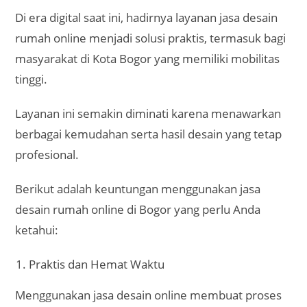
Praktis dan Hemat Waktu
Menggunakan jasa desain online membuat proses
lebih mudah karena Anda tidak perlu datang
langsung ke kantor arsitek atau desainer.
Seluruh konsultasi, diskusi konsep, revisi gambar,
hingga persetujuan desain bisa dilakukan secara
digital melalui chat, email, maupun video
conference.
Bagi warga Bogor yang sering terkendala dengan
macetnya lalu lintas atau kesibukan pekerjaan, hal
ini jelas sangat menguntungkan.