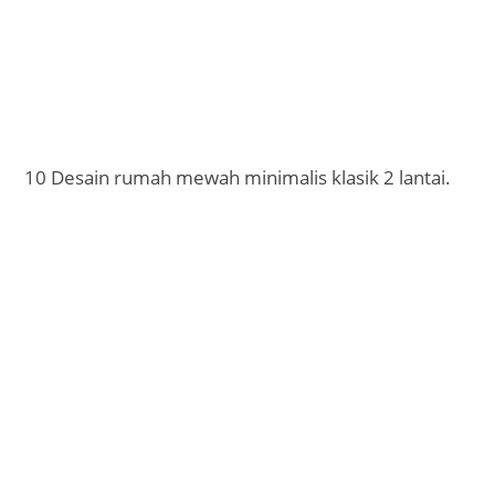
10 Desain rumah mewah minimalis klasik 2 lantai.
Keunggulan Jasa Desain Rumah Kami
1. Berkualitas
Kami menyediakan jasa desain rumah secara online
dengan kualitas yang baik.