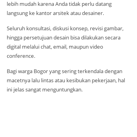
Akses Mudah dari Mana Saja
Anda bisa mengakses layanan desain rumah online
kapan pun dan di mana pun, bahkan tanpa harus
meninggalkan rumah.
Bagi masyarakat Bogor yang tinggal di kawasan
padat atau daerah dengan akses terbatas, layanan
ini menjadi solusi tepat.
Desain bisa tetap dikerjakan meskipun Anda berada
di luar kota, sehingga fleksibel untuk siapa saja yang
ingin membangun rumah di Bogor meski sedang
berdomisili di tempat lain.