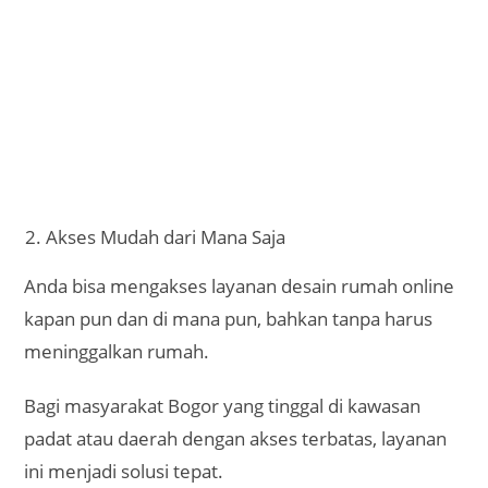
Jasa terkait:
Jasa Desain Rumah Jakarta
Biaya Lebih Terjangkau dan Transparan
Salah satu keuntungan besar dari jasa desain online
adalah biaya yang lebih kompetitif dibandingkan
jasa desain konvensional.
Hal ini karena biaya operasional lebih sederhana,
tanpa tambahan ongkos transportasi, pertemuan
tatap muka, atau biaya administrasi besar.
Selain itu, sistem pembayaran biasanya lebih jelas
dengan paket-paket tertentu yang sesuai
kebutuhan, sehingga Anda dapat mengatur
anggaran dengan lebih terencana.