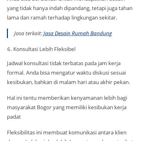
paket desain lengkap yang meliputi:
Denah ruangan 2D dan 3D
Gambar kerja teknis (untuk keperluan
kontraktor)
Spesifikasi material yang direkomendasikan
Estimasi anggaran pembangunan
Dengan dokumen yang lengkap, proses
pembangunan di lapangan akan lebih terarah,
sehingga risiko kesalahan konstruksi bisa
diminimalisir.
Cocok untuk Berbagai Kebutuhan
Layanan desain rumah online di Bogor bukan hanya